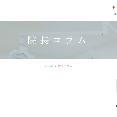
ホ
H
院長コラム
院長コラム
HOME