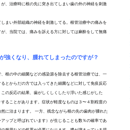
）が、治療時に根の先に突き出てしまい歯の外の神経を刺激
てしまい外部組織の神経を刺激してる。根管治療中の痛みを
すが、当院では、痛みを訴える方に対しては麻酔をして無痛
が強くなり、腫れてしまったのですが？
で、根の中の細菌などの感染源を除去する根管治療では、一
するとからだの方では入ってきた細菌などに対して免疫反応
。この反応の結果、歯がしくしくしたり浮いた感じがした
りすることがあります。症状が軽度なものは３〜４割程度の
然に治まります。 一方、残念ながら根の先の歯肉が腫れた
ーアップと呼ばれています）が生じることも数％の確率であ
剤の服用などの処置が必要になります。膿が溜まっている場