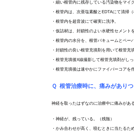
・細い根管内に残存している汚染物をマイ
・根管内は、次亜塩素酸とEDTAにて清掃
・根管内を超音波にて確実に洗浄。
・仮詰材は、封鎖性のよい水硬性セメント
・根管内の水分を、根管バキュームとペー
・封鎖性の良い根管充填剤を用いて根管充填
・根管充填後X線撮影して根管充填剤がし
・根管充填後は速やかにファイバーコアを
Ｑ
根管治療時に、痛みがありつ
神経を取ったはずなのに治療中に痛みがあ
・神経が、残っている。（残髄）
・かみ合わせが高く、咬むときに当たるた