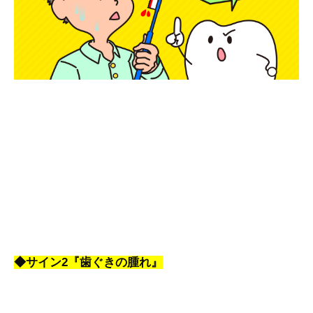
◆サイン2『歯ぐきの腫れ』