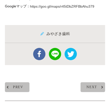
Googleマップ：
https://goo.gl/maps/r45tDbZRFBbAhu379
みやざき歯科
PREV
NEXT