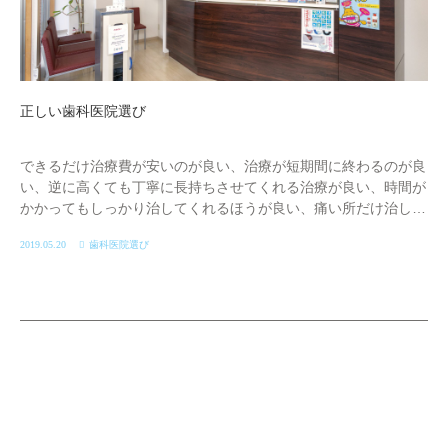
正しい歯科医院選び
できるだけ治療費が安いのが良い、治療が短期間に終わるのが良
い、逆に高くても丁寧に長持ちさせてくれる治療が良い、時間が
かかってもしっかり治してくれるほうが良い、痛い所だけ治して
くれれば良い、悪いところは完全に治してほしい。レントゲンを
2019.05.20
歯科医院選び
あまり撮りたくない。レントゲンを撮ってしっかり検査して治療
してほしい。麻酔してほしい、麻酔したくない、説明をしっかり
して後治療してほしい、説明はしなくて良いから早く治療してほ
しい、ドクターが複数在籍して待たないで診てくれる方がいい、
予約が取りにくいが1人の先生に診てほしい。