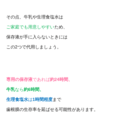
その点、牛乳や生理食塩水は
ご家庭でも用意しやすい
ため、
保存液が手に入らないときには
この2つで代用しましょう。
専用の保存液
であれば
約24時間、
牛乳
なら
約6時間、
生理食塩水
は
1時間程度
まで
歯根膜の生存率を延ばせる可能性があります。